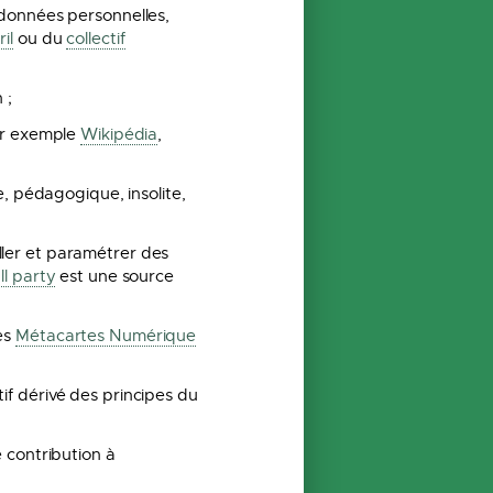
 données personnelles,
il
ou du
collectif
 ;
ar exemple
Wikipédia
,
e, pédagogique, insolite,
aller et paramétrer des
ll party
est une source
es
Métacartes Numérique
tif dérivé des principes du
 contribution à