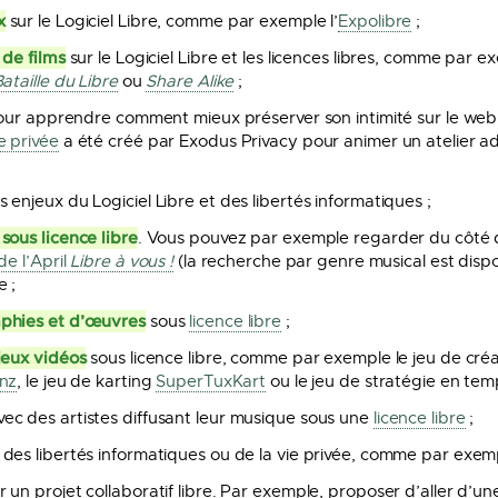
x
sur le Logiciel Libre, comme par exemple l’
Expolibre
;
 de films
sur le Logiciel Libre et les licences libres, comme par 
ataille du Libre
ou
Share Alike
;
our apprendre comment mieux préserver son intimité sur le web 
e privée
a été créé par Exodus Privacy pour animer un atelier ad
 enjeux du Logiciel Libre et des libertés informatiques ;
sous licence libre
. Vous pouvez par exemple regarder du côté
de l’April
Libre à vous !
(la recherche par genre musical est dispo
e ;
aphies et d’œuvres
sous
licence libre
;
jeux vidéos
sous licence libre, comme par exemple le jeu de cré
rnz
, le jeu de karting
SuperTuxKart
ou le jeu de stratégie en tem
ec des artistes diffusant leur musique sous une
licence libre
;
des libertés informatiques ou de la vie privée, comme par exe
 un projet collaboratif libre. Par exemple, proposer d’aller d’