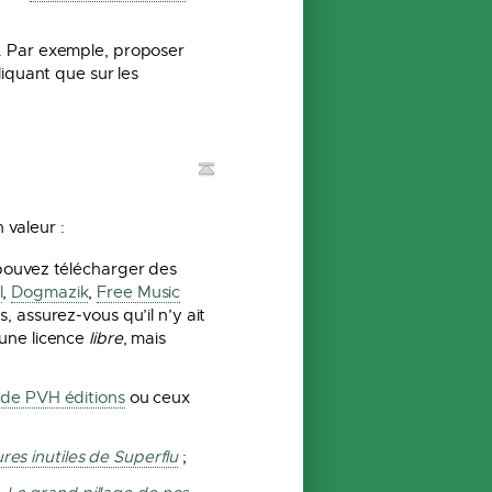
s. Par exemple, proposer
liquant que sur les
valeur :
 pouvez télécharger des
l
,
Dogmazik
,
Free Music
, assurez-vous qu’il n’y ait
’une licence
libre
, mais
 de PVH éditions
ou ceux
res inutiles de Superflu
;