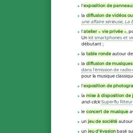
exposition de panneau
l’
diffusion de vidéos ou
la
une affaire sérieuse
,
La B
atelier « vie privée »
l’
, p
Un
kit smartphones et vi
débutant ;
table ronde
la
autour des
diffusion de musiques 
la
dans l’émission de radio 
pour la musique classiqu
exposition de photogr
l’
mise à disposition de 
la
and-click
Superflu Riteu
concert de musique
le
av
jeu de société
un
autour 
jeu d’évasion
un
basé sur