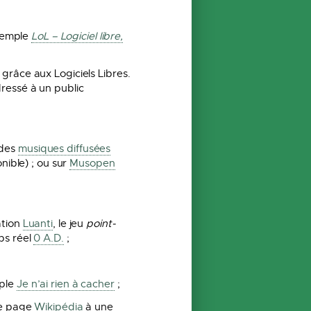
exemple
LoL – Logiciel libre,
grâce aux Logiciels Libres.
ressé à un public
 des
musiques diffusées
nible) ; ou sur
Musopen
ation
Luanti
, le jeu
point-
ps réel
0 A.D.
;
mple
Je n’ai rien à cacher
;
une page
Wikipédia
à une