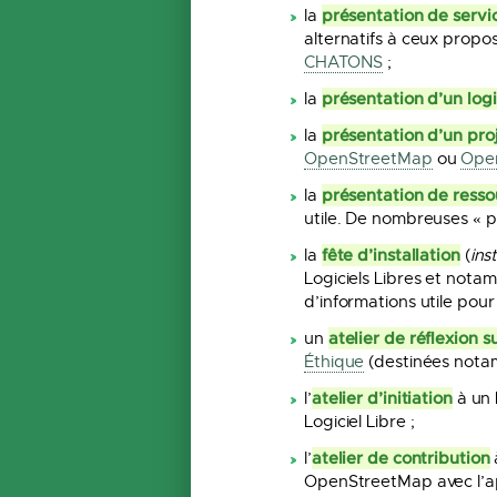
présentation de servic
la
alternatifs à ceux propo
CHATONS
;
présentation d’un logic
la
présentation d’un proj
la
OpenStreetMap
ou
Open
présentation de ress
la
utile. De nombreuses « p
fête d’installation
la
(
ins
Logiciels Libres et not
d’informations utile pou
atelier de réflexion 
un
Éthique
(destinées notam
atelier d’initiation
l’
à un L
Logiciel Libre ;
atelier de contribution
l’
OpenStreetMap avec l’a