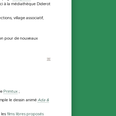
erci à la médiathèque Diderot
tions, village associatif,
ion pour de nouveaux
le
Primtux
;
mple le dessin animé
Ada &
 les
films libres proposés