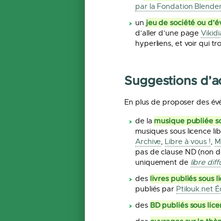
par la Fondation Blende
jeu de société ou d’é
un
d’aller d’une page
Vikidi
hyperliens, et voir qui tr
Suggestions d’ac
En plus de proposer des év
musique publiée so
de la
musiques sous licence l
Archive
,
Libre à vous !
,
M
pas de clause ND (non dé
uniquement de
libre diff
livres publiés sous l
des
publiés par
Ptilouk.net É
BD publiés sous lice
des