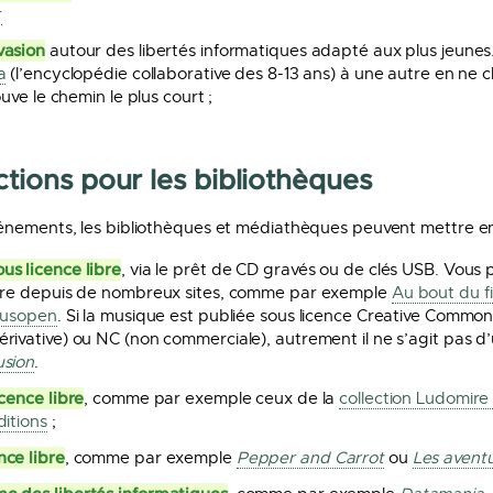
r
vasion
autour des libertés informatiques adapté aux plus jeune
a
(l’encyclopédie collaborative des 8-13 ans) à une autre en ne c
ouve le chemin le plus court ;
tions pour les bibliothèques
énements, les bibliothèques et médiathèques peuvent mettre en 
us licence libre
, via le prêt de CD gravés ou de clés USB. Vous
ibre depuis de nombreux sites, comme par exemple
Au bout du fi
usopen
. Si la musique est publiée sous licence Creative Commons
rivative) ou NC (non commerciale), autrement il ne s’agit pas d
usion
.
icence libre
, comme par exemple ceux de la
collection Ludomire
ditions
;
nce libre
, comme par exemple
Pepper and Carrot
ou
Les aventu