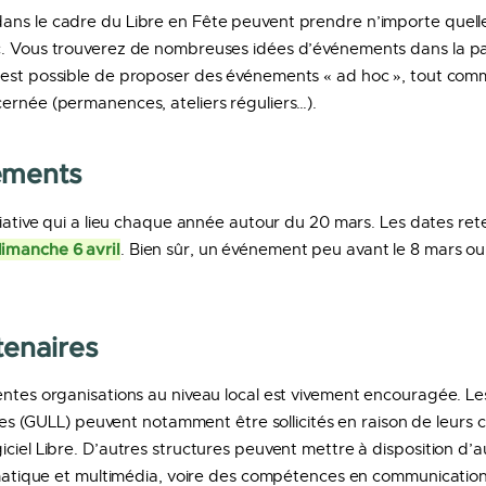
ns le cadre du Libre en Fête peuvent prendre n’importe quelle 
c. Vous trouverez de nombreuses idées d’événements dans la p
l est possible de proposer des événements « ad hoc », tout co
ernée (permanences, ateliers réguliers…).
ements
tiative qui a lieu chaque année autour du 20 mars. Les dates ret
imanche 6 avril
. Bien sûr, un événement peu avant le 8 mars ou p
tenaires
entes organisations au niveau local est vivement encouragée. Les
ibres (GULL) peuvent notamment être sollicités en raison de leurs 
ciel Libre. D’autres structures peuvent mettre à disposition d’a
ormatique et multimédia, voire des compétences en communication