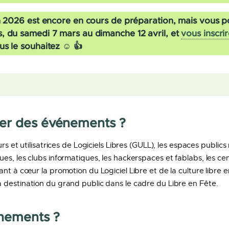
on 2026 est encore en cours de préparation, mais vous p
, du samedi 7 mars au dimanche 12 avril, et
vous inscrir
us le souhaitez ☺️ 👍​
er des événements ?
rs et utilisatrices de Logiciels Libres (GULL), les espaces public
s, les clubs informatiques, les hackerspaces et fablabs, les cen
nt à cœur la promotion du Logiciel Libre et de la culture libre e
destination du grand public dans le cadre du Libre en Fête.
nements ?