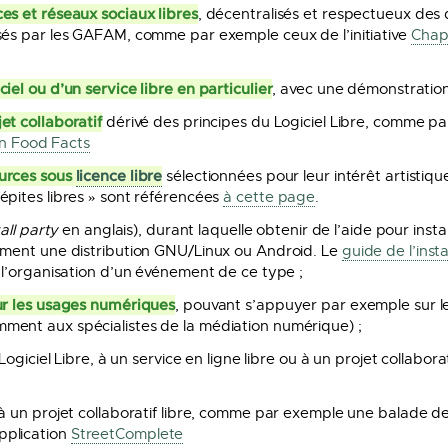
es et réseaux sociaux libres
, décentralisés et respectueux des
sés par les GAFAM, comme par exemple ceux de l’initiative
Chapr
iel ou d’un service libre en particulier
, avec une démonstration
et collaboratif
dérivé des principes du Logiciel Libre, comme p
 Food Facts
ources sous
licence libre
sélectionnées pour leur intérêt artistiqu
épites libres » sont référencées
à cette page
.
tall party
en anglais), durant laquelle obtenir de l’aide pour inst
amment une distribution GNU/Linux ou Android. Le
guide de l’insta
r l’organisation d’un événement de ce type ;
sur les usages numériques
, pouvant s’appuyer par exemple sur l
ment aux spécialistes de la médiation numérique) ;
ogiciel Libre, à un service en ligne libre ou à un projet collabora
à un projet collaboratif libre, comme par exemple une balade de
pplication
StreetComplete